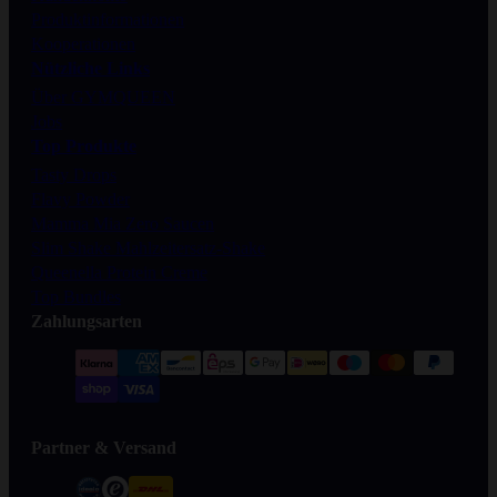
Produktinformationen
Kooperationen
Nützliche Links
Über GYMQUEEN
Jobs
Top Produkte
Tasty Drops
Flavy Powder
Mamma Mia Zero Saucen
Slim Shake Mahlzeitersatz-Shake
Queenella Protein Creme
Top Bundles
Zahlungsarten
Partner & Versand