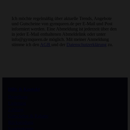
Ich möchte regelmäßig über aktuelle Trends, Angebote
und Gutscheine von gymqueen.de per E-Mail und Post
informiert werden. Eine Abmeldung ist jederzeit über den
Weniger Kalorien.
in jeder E-Mail enthaltenen Abmeldelink oder unter
Null Verzicht.
info@gymqueen.de möglich. Mit meiner Anmeldung
stimme ich den
AGB
und der
Datenschutzerklärung
zu.
Folge uns
Instagram
Facebook
Hilfe & Kontakt
Bestellung
Pinterest
Lieferung
Zahlung
Gutscheine & Rabatte
Rücksendung
Kundenkonto