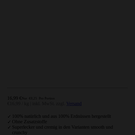
Angebot
16,99 €
Nur
€0,25
Pro Portion
€16,99 / kg
|
inkl. MwSt. zzgl.
Versand
100% natürlich und aus 100% Erdnüssen hergestellt
Ohne Zusatzstoffe
Superlecker und cremig in den Varianten smooth und
crunchy