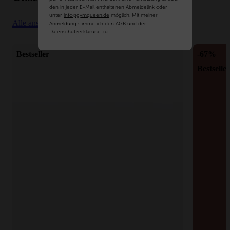
den in jeder E-Mail enthaltenen Abmeldelink oder
unter
info@gymqueen.de
möglich. Mit meiner
Alle anschauen
Anmeldung stimme ich den
AGB
und der
Datenschutzerklärung
zu.
Bestseller
-67%
Bestseller