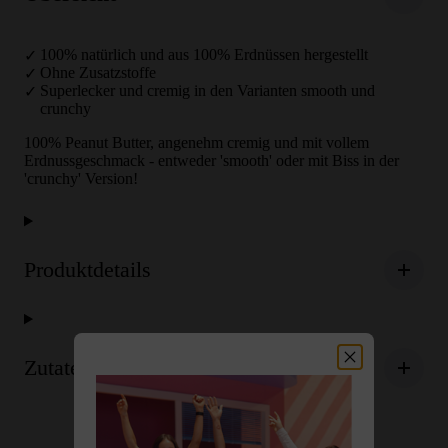
100% natürlich und aus 100% Erdnüssen hergestellt
Ohne Zusatzstoffe
Superlecker und cremig in den Varianten smooth und
crunchy
100% Peanut Butter, angenehm cremig und mit vollem
Erdnussgeschmack - entweder 'smooth' oder mit Biss in der
'crunchy' Version!
Produktdetails
Zutaten & Nährwerte