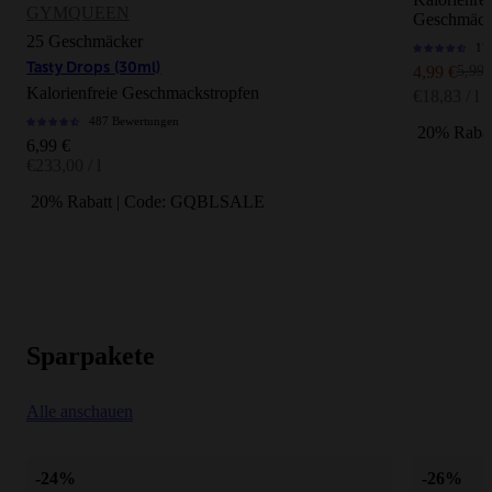
GYMQUEEN
Geschmäck
25 Geschmäcker
17
Tasty Drops (30ml)
Angebot
Regul
4,99 €
5,99 
Kalorienfreie Geschmackstropfen
€18,83 / l
487 Bewertungen
20% Raba
Angebot
6,99 €
€233,00 / l
20% Rabatt | Code: GQBLSALE
Weniger Zucker.
Mehr Geschmack.
Null Verzicht.
Sparpakete
Speziell für Frauen entwickelte Produkte
Laborgeprüfte Qualität und strenge
Alle anschauen
Qualitätskontrolle
Über 10 Jahre Erfahrung
-24%
-26%