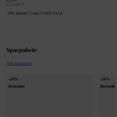
€233,00 / l
20% Rabatt | Code: GQBLSALE
Weniger Zucker.
Mehr Geschmack.
Null Verzicht.
Sparpakete
Speziell für Frauen entwickelte Produkte
Laborgeprüfte Qualität und strenge
Alle anschauen
Qualitätskontrolle
Über 10 Jahre Erfahrung
-24%
-26%
Trusted Shops zertifiziert mit über 9.000
Bestseller
Bestseller
Bewertungen