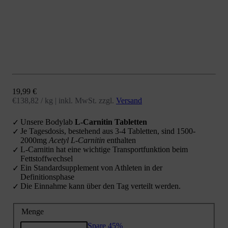
Angebot
19,99 €
€138,82 / kg
|
inkl. MwSt. zzgl.
Versand
Unsere Bodylab
L-Carnitin Tabletten
Je Tagesdosis, bestehend aus 3-4 Tabletten, sind 1500-
2000mg
Acetyl L-Carnitin
enthalten
L-Carnitin hat eine wichtige Transportfunktion beim
Fettstoffwechsel
Ein Standardsupplement von Athleten in der
Definitionsphase
Die Einnahme kann über den Tag verteilt werden.
Menge
Spare 45%